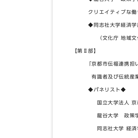
クリエイティブな働き
◆同志社大学経済学部 
（文化庁 地域文化創生
【第Ⅱ部】
「京都市伝福連携担い手
有識者及び伝統産業事業
◆パネリスト◆
国立大学法人 京都工芸
龍谷大学 政策学部 
同志社大学 経済学部 