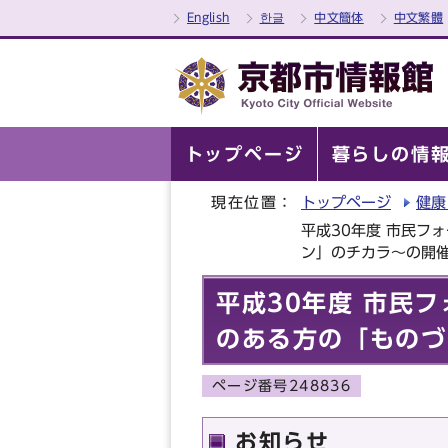
English
한글
中文簡体
中文繁體
トップページ
暮らしの情
現在位置：
トップページ
健康
平成30年度 市民フ
ン」のチカラ～の開
平成30年度 市民
のある方の「ものづ
ページ番号248836
お知らせ