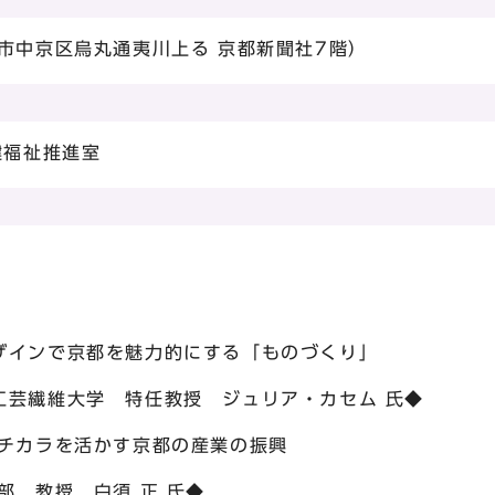
市中京区烏丸通夷川上る 京都新聞社7階）
健福祉推進室
ンで京都を魅力的にする「ものづくり」
繊維大学 特任教授 ジュリア・カセム 氏◆
ラを活かす京都の産業の振興
教授 白須 正 氏◆