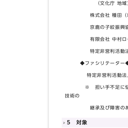
（文化庁 地域文化創
株式会社 種田（絞彩苑
京鹿の子絞振興協同組
有限会社 中村ローソク
特定非営利活動法人 Sa
◆ファシリテーター
特定非営利活動法人 チ
※ 担い手不足に悩む伝
技術の
継承及び障害のある方の
5 対象