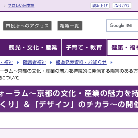
やさしい日本語
読み上げ
ふりがな
市役所へのアクセス
組織一覧
報
観光・文化・産業
子育て・教育
健康・福
・福祉
障害者福祉
報道発表資料・お知らせ
ォーラム～京都の文化・産業の魅力を持続的に発信する障害のある
催について
フォーラム～京都の文化・産業の魅力を
くり」＆「デザイン」のチカラ～の開