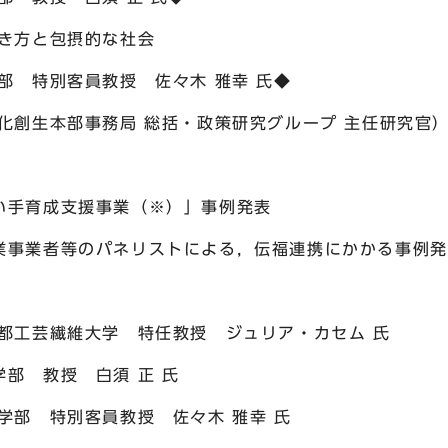
方と包摂的な社会
特別客員教授 佐々木 雅幸 氏◆
本部事務局 総括・政策研究グループ 主任研究官
育成支援事業（※）」事例発表
者等のパネリストによる，伝福連携にかかる事例発表
繊維大学 特任教授 ジュリア・カセム 氏
教授 白須 正 氏
特別客員教授 佐々木 雅幸 氏