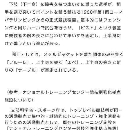
下肢（下半身）に障害を持つ車いすに乗った選手が，相
手を剣で突いてポイントを競う競技で1960年第1回ローマ
パラリンピックからの正式競技種目。基本的にはフェンシ
ングと同じルールで試合を行うが，「ピスト」という装置
に競技者の腕の長さに合わせて車いすを固定し，上半身だ
けで戦うという違いがある。
種目としては，メタルジャケットを着た胴体のみを突く
「フルーレ」，上半身を突く「エペ」，上半身の突きと斬
りの「サーブル」が実施されている。
（参考：ナショナルトレーニングセンター競技別強化拠点
施設について）
文部科学省・スポーツ庁は，トップレベル競技者が同一
の活動拠点で集中的・継続的にトレーニング・強化活動を
行うための活動拠点として，既存のトレーニング施設を
「ナショナルトレーニングセンター競技別強化拠点施設」