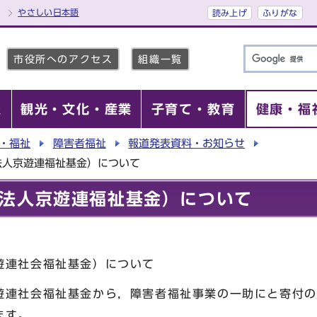
やさしい日本語
読み上げ
ふりがな
市役所へのアクセス
組織一覧
報
観光・文化・産業
子育て・教育
健康・福
・福祉
障害者福祉
報道発表資料・お知らせ
法人京遊連福祉基金）について
法人京遊連福祉基金）について
遊連社会福祉基金）について
連社会福祉基金から，障害者福祉事業の一助にと寄付の
ます。