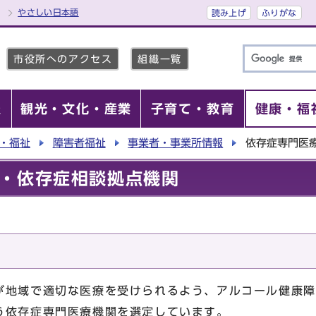
やさしい日本語
読み上げ
ふりがな
市役所へのアクセス
組織一覧
報
観光・文化・産業
子育て・教育
健康・福
・福祉
障害者福祉
事業者・事業所情報
依存症専門医
・依存症相談拠点機関
地域で適切な医療を受けられるよう、アルコール健康障
う依存症専門医療機関を選定しています。