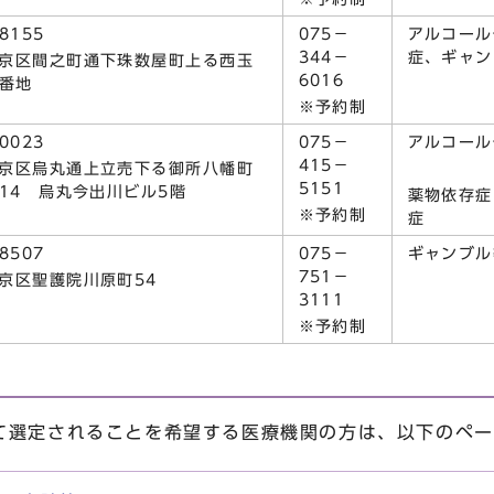
8155
075－
アルコール
344－
症、ギャン
京区間之町通下珠数屋町上る西玉
6016
9番地
※予約制
0023
075－
アルコール
415－
京区烏丸通上立売下る御所八幡町
5151
地14 烏丸今出川ビル5階
薬物依存症
※予約制
症
8507
075－
ギャンブル
751－
京区聖護院川原町54
3111
※予約制
選定されることを希望する医療機関の方は、以下のペー