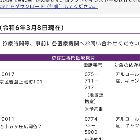
dobe Reader が必要です。同ソフトがインストールされて
eader をダウンロード（無償）してください。
令和6年3月8日現在）
診療時間等、事前に各医療機関へお問い合わせください
依存症専門医療機関
電話番号
対象の依存
－0017
075－
アルコール
711－
症、ギャン
京区岩倉上蔵町101
2171
（地域連
携室）
※予約制
－0011
0774－
アルコール
32－
症、ギャン
治市五ヶ庄広岡谷2
5900
※予約制