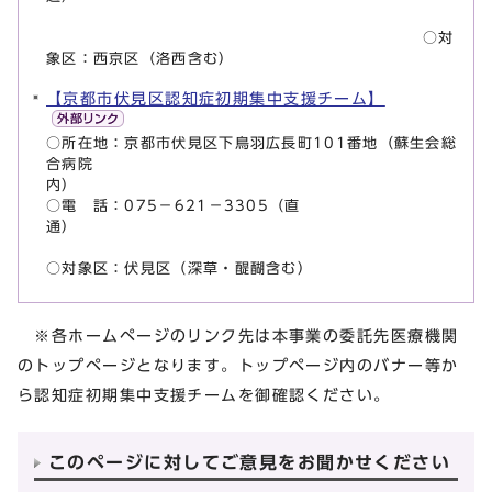
○対
象区：西京区（洛西含む）
【京都市伏見区認知症初期集中支援チーム】
○所在地：京都市伏見区下鳥羽広長町101番地（蘇生会総
合病院
○電 話：075－621－3305（直
通）
○対象区：伏見区（深草・醍醐含む）
※各ホームページのリンク先は本事業の委託先医療機関
のトップページとなります。トップページ内のバナー等か
ら認知症初期集中支援チームを御確認ください。
このページに対してご意見をお聞かせください