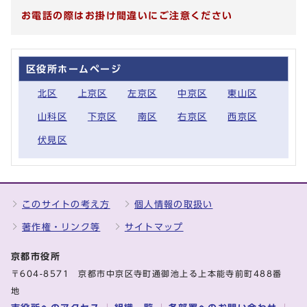
お電話の際はお掛け間違いにご注意ください
区役所ホームページ
北区
上京区
左京区
中京区
東山区
山科区
下京区
南区
右京区
西京区
伏見区
このサイトの考え方
個人情報の取扱い
著作権・リンク等
サイトマップ
京都市役所
〒604-8571 京都市中京区寺町通御池上る上本能寺前町488番
地