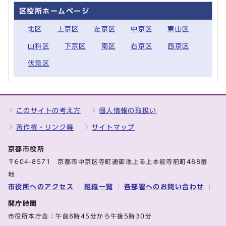
区役所ホームページ
北区
上京区
左京区
中京区
東山区
山科区
下京区
南区
右京区
西京区
伏見区
このサイトの考え方
個人情報の取扱い
著作権・リンク等
サイトマップ
京都市役所
〒604-8571 京都市中京区寺町通御池上る上本能寺前町488番
地
市役所へのアクセス
組織一覧
各部署へのお問い合わせ
開庁時間
市役所本庁舎：午前8時45分から午後5時30分