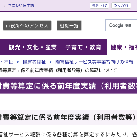
やさしい日本語
読み上げ
ふりがな
市役所へのアクセス
組織一覧
報
観光・文化・産業
子育て・教育
健康・福
・福祉
障害者福祉
障害福祉サービス等事業者向けの情報
付費等算定に係る前年度実績（利用者数等）の確認について
付費等算定に係る前年度実績（利用者数
付費等算定に係る前年度実績（利用者数等
福祉サービス報酬に係る各種加算を算定するにあたり，