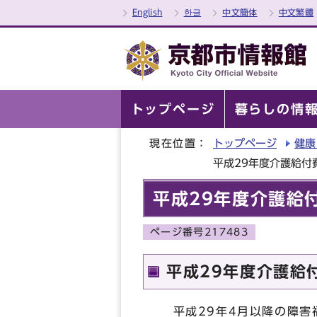
English
한글
中文簡体
中文繁體
トップページ
暮らしの情
現在位置：
トップページ
健康
平成29年度介護給
平成29年度介護給
ページ番号217483
平成29年度介護給
平成29年4月以降の障害