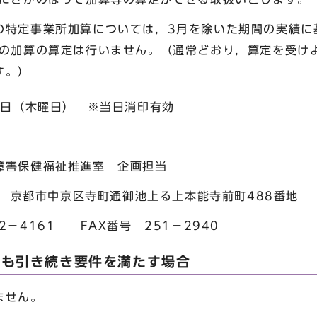
の特定事業所加算については，3月を除いた期間の実績に
ての加算の算定は行いません。（通常どおり，算定を受け
す。）
0日（木曜日） ※当日消印有効
障害保健福祉推進室 企画担当
京都市中京区寺町通御池上る上本能寺前町488
61 FAX番号 251－2940
降も引き続き要件を満たす場合
ません。