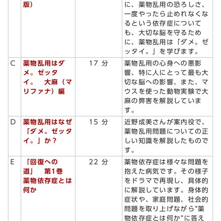
版）
に、薬物乱用の恐ろしさ、
一度やったら止めれなくな
るという依存症について
も、大切な脳を守るため
に、薬物乱用は「ダメ。ゼ
ッタイ。」を学びます。
C
薬物乱用はダ
17 分
薬物乱用の心身への悪影
メ。ゼッタ
響、特に人にとって最も大
イ。 大麻（マ
切な脳への影響、また、マ
リファナ）編
ウスを使った動物実験で大
麻の弊害を解説していま
す。
D
薬物乱用はなぜ
15 分
近野成美さんが案内役で、
「ダメ。ゼッタ
薬物乱用問題についての正
イ。」か？
しい知識を解説したもので
す。
E
「回復への
22 分
薬物依存症は様々な問題を
道」 第1巻
抱えた病気です。その様子
薬物依存症とは
をドラマで再現し、具体的
何か
に解説しています。身体的
症状や、家庭問題、社会的
問題を取り上げながら“薬
物依存症とは何か”に答え