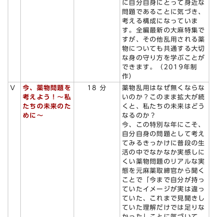
に自分自身にとって身近な
問題であることに気づき、
考える構成になっていま
す。全編最新の大麻特集で
すが、その他乱用される薬
物についても共通する大切
な身の守り方を学ぶことが
できます。（2019年制
作）
V
今、薬物問題を
18 分
薬物乱用はなぜ無くならな
考えよう！～私
いのか？このまま拡大が続
たちの未来のた
くと、私たちの未来はどう
めに～
なるのか？
今、この特別な年にこそ、
自分自身の問題として考え
てみるきっかけに普段の生
活の中でなかなか実感しに
くい薬物問題のリアルな実
態を元麻薬取締官から聞く
ことで「今まで自分が持っ
ていたイメージが実は違っ
ていた、これまで見聞きし
ていた理解だけでは足りな
かった」ことに気づいて、