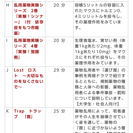
H
乱用薬物実験シ
20 分
容積5リットルの容器に入
リーズ 2巻
れたマウスにトルエン0．
「実験！シンナ
4ミリリットルを投与し、
ー」（付 依存
その薬理作用をみていま
症をもつ市販
す。
薬）
I
乱用薬物実験シ
20 分
生理食塩水、覚せい剤（体
リーズ 4巻
重1kgあたり2mg、体重
「実験！覚醒
1kgあたり10mg）をマウ
剤」
スにそれぞれ投与し、その
薬理作用をみています。
J
Lost ロス
29 分
薬物乱用者や「運び屋」の
ト ～大切なも
事例を再現ドラマで紹介す
のをなくさない
るとともに、規制薬物の種
で～
類と人体への影響、薬物乱
用者による事件事故・罰則
について説明しています。
【大学生・社会人向け】
K
Trap トラッ
25 分
薬物乱用によって、若者達
プ 「罠」
がその人生を崩壊させてい
く姿を通して、薬物の
「罠」に近づかないよう警