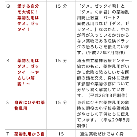
愛する自分
Q
15 分
「ダメ。ゼッタイ君」と
を大切に！
「ダメ。くま君」の薬物乱
薬物乱用は
用防止教室 パート2
ダメ。ゼッ
薬物乱用はなぜ「ダメ。ゼ
タイ！
ッタイ。」なのかと、中身
が何が入っているか分から
ない薬物である危険ドラッ
グの恐ろしさを伝えていま
す。(平成27年7月制作)
薬物乱用は
R
15 分
埼玉県立精神医療センター
ダメ。ゼッ
協力のもと、薬物乱用がい
タイ ～や
かに危険で恐ろしいかを医
さしい解
師の話を交え、身体に及ぼ
説！～
す影響や薬物依存について
分かり易く解説していま
す。（平成28年8月制作）
S
身近にひそむ薬
15 分
身近にひそむ薬物乱用の危
物乱用
険を現役の小学校養護教諭
がやさしく子供たちに伝え
ています。（平成29年8月
制作）
違法薬物だけでなく身
T
薬物乱用から自
15