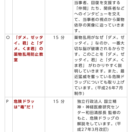
当事者、回復を支援する
「仲間」たち、関係者など
へのインタビューを交え
て、当事者の視点から薬物
依存の実像に迫っていきま
す。
O
「ダメ。ゼッタ
15 分
薬物乱用がなぜ「ダメ。ゼ
イ。君」と「ダ
ッタイ。」なのか、一番大
メ。くま君」の
切な脳が破壊されるからで
薬物乱用防止教
す。このことを「ダメ。ゼ
室
ッタイ。君」と「ダメ。く
ま君」 がわかりやすく説
明していきます。また、最
近猛威を奮っている危険ド
ラッグについても取り上げ
ています。(平成26年7月
制作)
独立行政法人 国立精
P
危険ドラッ
15 分
神・神経医療研究セン
は“毒”だ！
ター和田清部長 監修の
もと、危険ドラッグの
解説をしています。(平
成27年3月改訂)