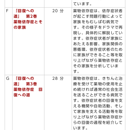
ています。
F
「回復への
20 分
薬物依存症は、依存症状者
道」 第2巻
が起こす問題行動によって
薬物依存症とそ
家族をもむしばむ病気で
の家族
す。その様子をドラマで再
現し、具体的に解説してい
ます。依存症状者が家族に
あたえる影響、家族関係の
悪循環、依存症状者のため
に家族ができること等を取
り上げながら薬物依存症と
その家族を分析していま
す。
G
「回復への
28 分
薬物依存症は、きちんと治
道」 第3巻
療を受けて薬物の使用を止
薬物依存症 回
め続ければ通常の社会生活
復への道
を送ることができる病気で
す。依存症状者の回復を支
える機関や自助活動、そし
て家族を支える活動等を取
り上げながら薬物依存症か
らの回復の過程を紹介して
います。