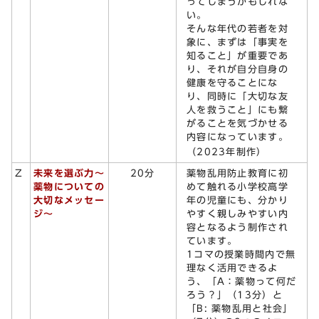
ってしまうかもしれな
い。
そんな年代の若者を対
象に、まずは「事実を
知ること」が重要であ
り、それが自分自身の
健康を守ることにな
り、同時に「大切な友
人を救うこと」にも繋
がることを気づかせる
内容になっています。
（2023年制作）
薬物乱用防止教育に初
Z
未来を選ぶ力～
20分
めて触れる小学校高学
薬物についての
年の児童にも、分かり
大切なメッセー
やすく親しみやすい内
ジ～
容となるよう制作され
ています。
1コマの授業時間内で無
理なく活用できるよ
う、「A：薬物って何だ
ろう？」（13分）と
「B: 薬物乱用と社会」