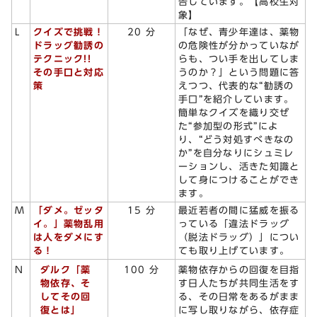
告しています。【高校生対
象】
L
クイズで挑戦！
20 分
「なぜ、青少年達は、薬物
ドラッグ勧誘の
の危険性が分かっていなが
テクニック!!
らも、つい手を出してしま
その手口と対応
うのか？」という問題に答
策
えつつ、代表的な“勧誘の
手口”を紹介しています。
簡単なクイズを織り交ぜ
た“参加型の形式”によ
り、“どう対処すべきなの
か”を自分なりにシュミレ
ーションし、活きた知識と
して身につけることができ
ます。
M
「ダメ。ゼッタ
15 分
最近若者の間に猛威を振る
イ。」薬物乱用
っている「違法ドラッグ
は人をダメにす
（脱法ドラッグ）」につい
る！
ても取り上げています。
ダルク「薬
N
100 分
薬物依存からの回復を目指
物依存、そ
す日人たちが共同生活をす
してその回
る、その日常をあるがまま
復とは」
に写し取りながら、依存症