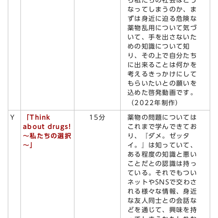
ら私たちの社会はどう
なってしまうのか、ま
ずは身近に迫る危険な
薬物乱用について気づ
いて、手を出さないた
めの知識について知
り、その上で自分たち
に出来ることは何かを
考えるきっかけにして
もらいたいとの願いを
込めた啓発動画です。
（2022年制作）
薬物の問題については
Y
「Think
15分
これまで学んできてお
about drugs!
り、『ダメ。ゼッタ
～私たちの選択
イ。』は知っていて、
～」
ある程度の知識と悪い
ことだとの認識は持っ
ている。それでもつい
ネットやSNSで交わさ
れる様々な情報、身近
な友人同士との会話な
どを通じて、興味を持