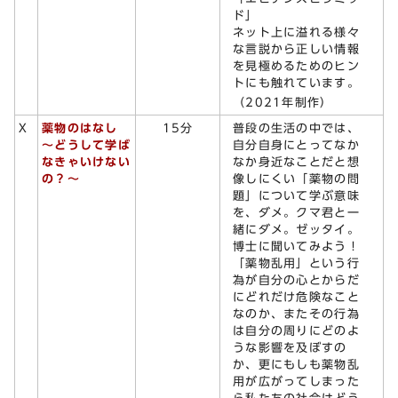
ド」
ネット上に溢れる様々
な言説から正しい情報
を見極めるためのヒン
トにも触れています。
（2021年制作）
普段の生活の中では、
X
薬物のはなし
15分
自分自身にとってなか
～どうして学ば
なか身近なことだと想
なきゃいけない
像しにくい「薬物の問
の
？～
題」について学ぶ意味
を、ダメ。クマ君と一
緒にダメ。ゼッタイ。
博士に聞いてみよう！
「薬物乱用」という行
為が自分の心とからだ
にどれだけ危険なこと
なのか、またその行為
は自分の周りにどのよ
うな影響を及ぼすの
か、更にもしも薬物乱
用が広がってしまった