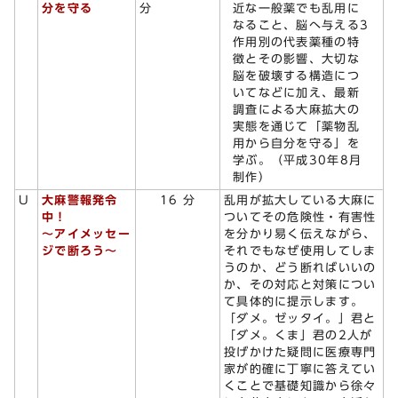
近な一般薬でも乱用に
分を守る
分
なること、脳へ与える3
作用別の代表薬種の特
徴とその影響、大切な
脳を破壊する構造につ
いてなどに加え、最新
調査による大麻拡大の
実態を通じて「薬物乱
用から自分を守る」を
学ぶ。（平成30年8月
制作）
U
大麻警報発令
16 分
乱用が拡大している大麻に
中！
ついてその危険性・有害性
～アイメッセー
を分かり易く伝えながら、
ジで断ろう～
それでもなぜ使用してしま
うのか、どう断ればいいの
か、その対応と対策につい
て具体的に提示します。
「ダメ。ゼッタイ。」君と
「ダメ。くま」君の2人が
投げかけた疑問に医療専門
家が的確に丁寧に答えてい
くことで基礎知識から徐々