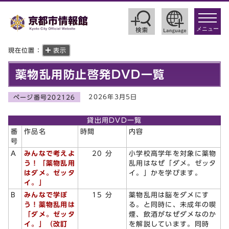
toggle
navigat
メニュー
現在位置：
表示
薬物乱用防止啓発DVD一覧
2026年3月5日
ページ番号202126
貸出用DVD一覧
番
作品名
時間
内容
号
A
みんなで考えよ
20 分
小学校高学年を対象に薬物
う！「薬物乱用
乱用はなぜ「ダメ。ゼッタ
はダメ。ゼッタ
イ。」かを学びます。
イ。」
B
みんなで学ぼ
15 分
薬物乱用は脳をダメにす
う！薬物乱用は
る。と同時に、未成年の喫
「ダメ。ゼッタ
煙、飲酒がなぜダメなのか
イ。」（改訂
を解説しています。同時