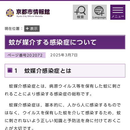
toggle
navigat
メニュー
現在位置：
表示
蚊が媒介する感染症について
2025年3月7日
ページ番号202072
1 蚊媒介感染症とは
蚊媒介感染症とは，病原ウイルス等を保有した蚊に刺さ
れることにより感染する感染症の総称です。
蚊媒介感染症は，基本的に，人から人に感染するもので
はなく，ウイルスを保有した蚊を介して感染するため，蚊
に刺されないよう正しい知識と予防法を身に付けておくこ
とが大切です。