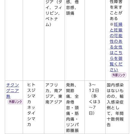
性障害
ジア（タ
感，倦
を来す
イ，フィ
怠感，
ことが
リピン，
頭痛
ある
ベトナ
※
妊婦
ム）
と妊娠
の可能
性のあ
る女性
はこち
らを御
覧くだ
さい
ヒト
3～
チクン
アフリ
発熱，
国内感染
スジ
12日
グニア
カ，南ア
関節
はないも
シマ
（多
熱
ジア，東
痛，全
のの，輸
カ
くは3
南アジア
身倦
入感染症
ネッ
～7
怠・頭
例とし
タイ
日）
痛・筋
て，年間
シマ
肉痛・
十数例報
カ
リンパ
告
節腫脹