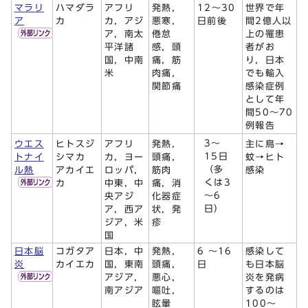
マラリ
ハマダラ
アフリ
発熱，
12～30
世界で年
ア
カ
カ，アジ
悪寒，
日前後
間2億人以
ア，南太
倦怠
上の罹患
平洋諸
感，頭
者がお
国，中南
痛，筋
り，日本
米
肉痛，
でも輸入
関節痛
感染症例
として年
間50～70
例報告
3～
ウエス
ヒトスジ
アフリ
発熱，
主に鳥→
15日
トナイ
シマカ
カ，ヨー
頭痛，
蚊→ヒト
（多
ル熱
アカイエ
ロッパ，
筋肉
感染
くは3
カ
中東，中
痛，消
～6
央アジ
化器症
日）
ア，西ア
状，発
ジア，米
疹
国
日本脳
コガタア
日本，中
発熱，
6 〜16
感染して
炎
カイエカ
国，東南
頭痛，
日
も日本脳
アジア，
悪心，
炎を発病
南アジア
嘔吐，
するのは
眩暈
100〜