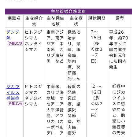
主な蚊媒介感染症
疾患名
主な媒介
主な発生
主な症
潜伏期間
備考
蚊
地域
状
2～
デング
ヒトスジ
東南アジ
発熱で
平成26
15日
熱
シマカ
ア，南ア
始ま
年，約70
（多
ネッタイ
ジア，中
り，頭
年ぶりに
くは3
シマカ
南米，カ
痛，眼
国内発生
～7
リブ海諸
窩痛，
令和元年
日）
国 など
筋肉
にも国内
痛，関
発生
節痛，
発しん
2 ～
妊娠中
ジカウ
ヒトスジ
中南米，
軽度の
12日
にジカ
イルス
シマカ
カリブ海
発熱，
（多
ウイル
感染症
ネッタイ
地域，オ
斑丘
くは2
スに感
シマカ
セアニア
疹，結
～7
染する
太平洋諸
膜炎，
日）
と，胎
島，アフ
関節
児に小
リカ（カ
痛，筋
頭症等
ーボベル
肉痛，
の先天
デ），ア
疲労