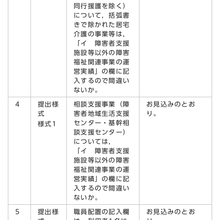
同行援護を除く）
について，括弧書
きで除かれた居宅
介護の事業等は，
「イ 障害者支援
施設等以外の障害
福祉関連事業の運
営実績」の欄に記
入するので間違い
ないか。
4
提出様
相談支援事業（障
お見込みのとお
式
害者地域生活支援
り。
センター・基幹相
様式1
談支援センター）
については，
「イ 障害者支援
施設等以外の障害
福祉関連事業の運
営実績」の欄に記
入するので間違い
ないか。
5
提出様
職員配置の記入欄
お見込みのとお