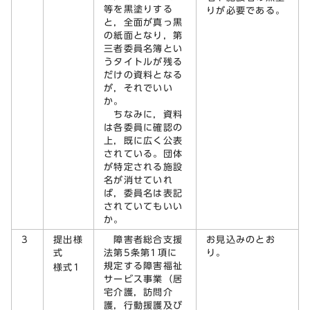
等を黒塗りする
りが必要である。
と，全面が真っ黒
の紙面となり，第
三者委員名簿とい
うタイトルが残る
だけの資料となる
が，それでいい
か。
ちなみに，資料
は各委員に確認の
上，既に広く公表
されている。団体
が特定される施設
名が消せていれ
ば，委員名は表記
されていてもいい
か。
3
提出様
障害者総合支援
お見込みのとお
式
法第5条第1項に
り。
規定する障害福祉
様式1
サービス事業（居
宅介護，訪問介
護，行動援護及び