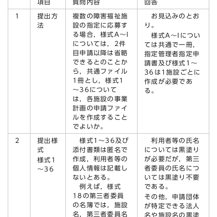
項目
質問内容
回答
1
提出方
複数の障害福祉施
お見込みのとお
法
設の指定に応募す
り。
る場合，様式A～I
様式A～Iについ
については，2件
ては共通で一冊，
目申請以降は省略
指定管理者指定申
できるとのことか
請書及び様式1～
ら，共通ファイル
36は1施設ごとに
1冊とし，様式1
作成が必要であ
～36について
る。
は，各施設の事業
計画の申請ファイ
ルを作成すること
でよいか。
2
提出様
様式1～36及び
利用者等の氏名
式
添付書類は匿名で
については黒塗り
作成，利用者等の
が必要だが，第三
様式1
個人情報は記載し
者委員の氏名につ
～36
ないとある。
いては黒塗り不要
例えば，様式
である。
18の第三者委員
その他，申請団体
の名簿では，施設
が特定できる法人
名，第三者委員名
名や施設名の黒塗