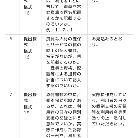
式
は，利用者1名に
り。
対して，職員を常
様式
勤換算で何名配置
16
するかを記載する
のでいいか。
例，1．7：1
6
提出様
良質な人材の確保
お見込みのとお
式
とサービスの質の
り。
向上の記入欄は，
様式
指示がないが，何
16
を記載するのか。
職員の資格，配
置等による加算の
計画について記入
するのでいいか。
7
提出様
添付書類の中に，
実際に作成してい
式
個別援助記録とあ
る，利用者の日々
るが，これは，利
の個別支援の記録
様式
用者の日々の個別
等を利用者名等黒
19
支援の記録という
塗りの上，添付し
意味でいいか。実
ていただきたい。
際に作成した記録
の一例を，利用者