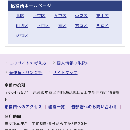
区役所ホームページ
北区
上京区
左京区
中京区
東山区
山科区
下京区
南区
右京区
西京区
伏見区
このサイトの考え方
個人情報の取扱い
著作権・リンク等
サイトマップ
京都市役所
〒604-8571 京都市中京区寺町通御池上る上本能寺前町488番
地
市役所へのアクセス
組織一覧
各部署へのお問い合わせ
開庁時間
市役所本庁舎：午前8時45分から午後5時30分