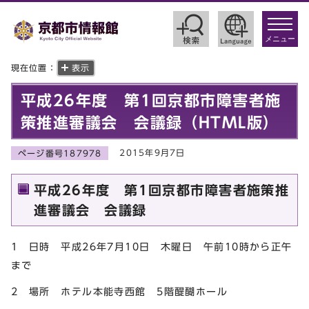
toggle
navigat
メニュー
現在位置：
表示
平成26年度 第1回京都市障害者施
策推進審議会 会議録（HTML版）
2015年9月7日
ページ番号187978
平成26年度 第1回京都市障害者施策推
進審議会 会議録
1 日時 平成26年7月10日 木曜日 午前10時から正午
まで
2 場所 ホテル本能寺西館 5階醍醐ホール