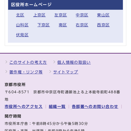
区役所ホームページ
北区
上京区
左京区
中京区
東山区
山科区
下京区
南区
右京区
西京区
伏見区
このサイトの考え方
個人情報の取扱い
著作権・リンク等
サイトマップ
京都市役所
〒604-8571 京都市中京区寺町通御池上る上本能寺前町488番
地
市役所へのアクセス
組織一覧
各部署へのお問い合わせ
開庁時間
市役所本庁舎：午前8時45分から午後5時30分
区役所・支所、出張所：午前9時から午後5時