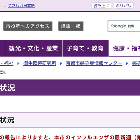
やさしい日本語
読み上げ
ふりがな
市役所へのアクセス
組織一覧
報
観光・文化・産業
子育て・教育
健康・福
・福祉
衛生環境研究所
京都市感染症情報センター
感
状況
状況
状況
らの報告によりますと、本市のインフルエンザの最新週（