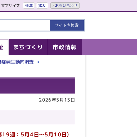
文字サイズ
標準
拡大
お問い合わせ
祉
まちづくり
市政情報
染症発生動向調査
2026年5月15日
第19
週
：5
月4日～5月10
日）