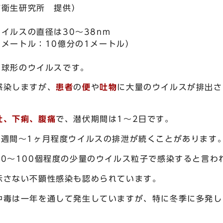
市衛生研究所 提供）
イルスの直径は30～38nm
ノメートル：10億分の1メートル）
な球形のウイルスです。
感染しますが、
患者
の
便
や
吐物
に大量のウイルスが排出さ
吐、下痢、腹痛
で、潜伏期間は1～2日です。
1週間～1ヶ月程度ウイルスの排泄が続くことがあります
10～100個程度の少量のウイルス粒子で感染すると言わ
示さない不顕性感染も認められています。
中毒は一年を通して発生していますが、特に冬季に多発し