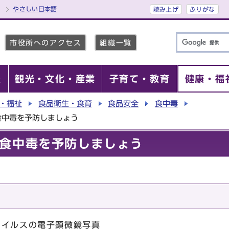
やさしい日本語
読み上げ
ふりがな
市役所へのアクセス
組織一覧
報
観光・文化・産業
子育て・教育
健康・福
・福祉
食品衛生・食育
食品安全
食中毒
食中毒を予防しましょう
食中毒を予防しましょう
ウイルスの電子顕微鏡写真