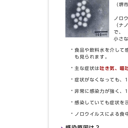
（堺
ノロウ
（ナ
で、
小さ
食品や飲料水を介して
も見られます。
主な症状は
吐き気、
嘔
症状がなくなっても、
非常に感染力が強く、
感染していても症状を
ノロウイルスによる食
感染原因は？