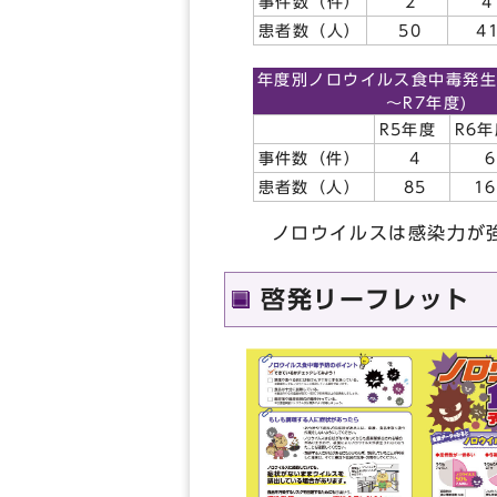
事件数（件）
2
4
患者数（人）
50
4
年度別ノロウイルス食中毒発生
～R7年度)
R5年度
R6
事件数（件）
4
6
患者数（人）
85
16
ノロウイルスは感染力が強
啓発リーフレット