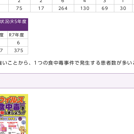
2
2
6
4
3
1
1
75
17
264
130
69
30
状況(R5年度
年度
R7年度
6
7
375
いことから、1つの食中毒事件で発生する患者数が多い