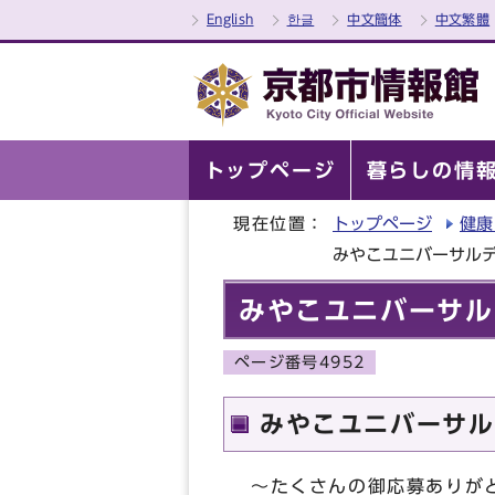
English
한글
中文簡体
中文繁體
トップページ
暮らしの情
現在位置：
トップページ
健康
みやこユニバーサル
みやこユニバーサル
ページ番号4952
みやこユニバーサル
～たくさんの御応募ありが