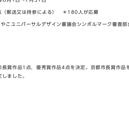
6月1日～7月31日
品（郵送又は持参による） ＊180人が応募
やこユニバーサルデザイン審議会シンボルマーク審査部
長賞作品1点，優秀賞作品4点を決定。京都市長賞作品
定しました。