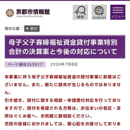
toggle
navigat
メニュー
現在位置：
表示
母子父子寡婦福祉資金貸付事業特別
会計の決算案と今後の対応について
2026年7月8日
ページ番号355917
本事案に伴う母子父子寡婦福祉資金の貸付事業に影響はご
ざいません。また、新たに損失が生じるものでは
ありませ
ん。
引き続き、貸付に関する相談・申請受付対応を行っており
ますので、貸付を希望される方等は、お住まいの各区・支
所はぐくみ室へ、お気軽に御相談ください。
市民の皆様におかれましては、御心配をお掛けしておりま