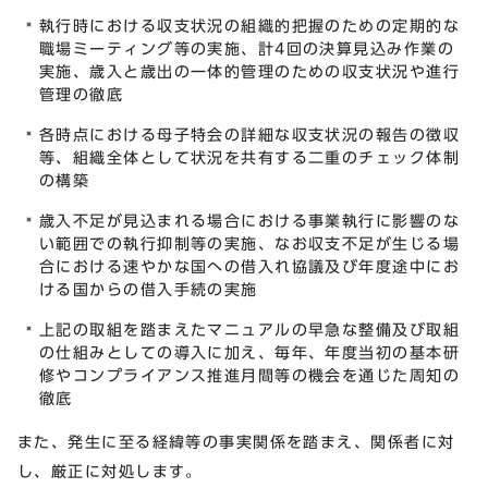
執行時における収支状況の組織的把握のための定期的な
職場ミーティング等の実施、計4回の決算見込み作業の
実施、歳入と歳出の一体的管理のための収支状況や進行
管理の徹底
各時点における母子特会の詳細な収支状況の報告の徴収
等、組織全体として状況を共有する二重のチェック体制
の構築
歳入不足が見込まれる場合における事業執行に影響のな
い範囲での執行抑制等の実施、なお収支不足が生じる場
合における速やかな国への借入れ協議及び年度途中にお
ける国からの借入手続の実施
上記の取組を踏まえたマニュアルの早急な整備及び取組
の仕組みとしての導入に加え、毎年、年度当初の基本研
修やコンプライアンス推進月間等の機会を通じた周知の
徹底
また、発生に至る経緯等の事実関係を踏まえ、関係者に対
し、厳正に対処します。