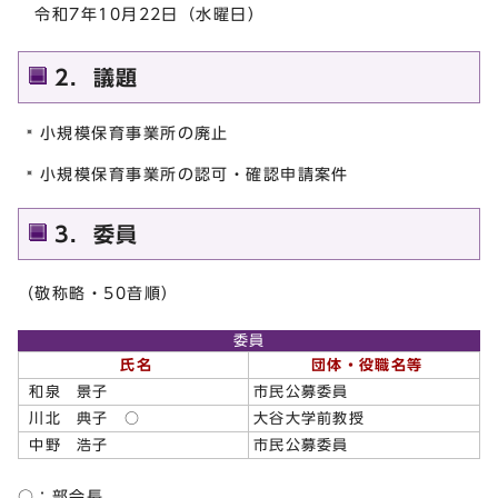
令和7年10月22日（水曜日）
2．議題
小規模保育事業所の廃止
小規模保育事業所の認可・確認申請案件
3．委員
（敬称略・50音順）
委員
氏名
団体・役職名等
和泉 景子
市民公募委員
川北 典子 ○
大谷大学前教授
中野 浩子
市民公募委員
○：部会長