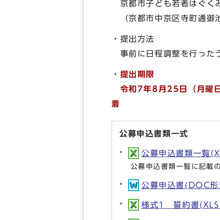
京都市子ども若者はぐくみ
（京都市中京区寺町通御池
・提出方法
事前に日程調整を行ったう
・
提出期限
令和7年8月25日（月曜
着
公募申込書類一式
公募申込書類一覧(XLS
公募申込書類一覧に記載
公募申込書(DOC形式,
様式1 誓約書(XLSX