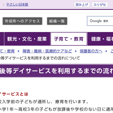
やさしい日本語
読み上げ
ふりがな
市役所へのアクセス
組織一覧
報
観光・文化・産業
子育て・教育
健康・福
て・教育
障害・難病・医療的ケアなど
保護者の方へ
後等デイサービスを利用するまでの流れについて
後等デイサービスを利用するまでの流
イサービスとは
校入学前の子どもが通所し、療育を行います。
学1年～高校3年の子どもが放課後や学校のない日に通