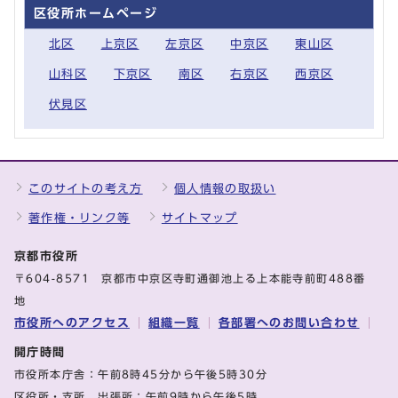
区役所ホームページ
北区
上京区
左京区
中京区
東山区
山科区
下京区
南区
右京区
西京区
伏見区
このサイトの考え方
個人情報の取扱い
著作権・リンク等
サイトマップ
京都市役所
〒604-8571 京都市中京区寺町通御池上る上本能寺前町488番
地
市役所へのアクセス
組織一覧
各部署へのお問い合わせ
開庁時間
市役所本庁舎：午前8時45分から午後5時30分
区役所・支所、出張所：午前9時から午後5時