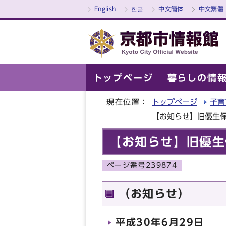
English
한글
中文簡体
中文繁體
トップページ
暮らしの情
現在位置：
トップページ
子育
【お知らせ】旧優生
【お知らせ】旧優生
ページ番号239874
（お知らせ）
平成30年6月29日