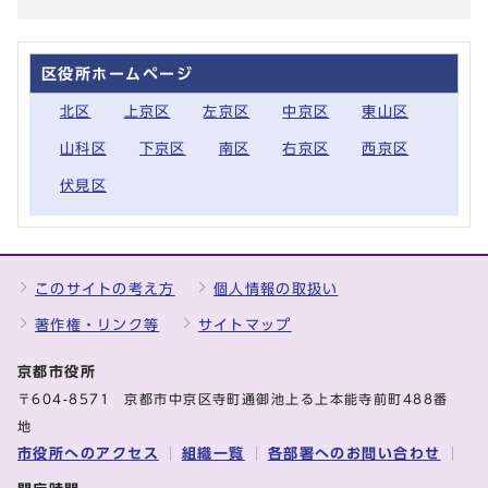
区役所ホームページ
北区
上京区
左京区
中京区
東山区
山科区
下京区
南区
右京区
西京区
伏見区
このサイトの考え方
個人情報の取扱い
著作権・リンク等
サイトマップ
京都市役所
〒604-8571 京都市中京区寺町通御池上る上本能寺前町488番
地
市役所へのアクセス
組織一覧
各部署へのお問い合わせ