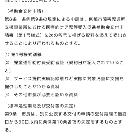
当たり100,000円とする。
（補助金交付申請）
第8条 条例第9条の規定による申請は、京都市障害児通所
支援事業所における医療的ケア児等受入促進補助金交付申
請書（第1号様式）に次の各号に掲げる資料を添えて提出さ
せることにより行われるものとする。
⑴ 第1号様式別紙
⑵ 児童通所給付費受給者証（契約日が記入されているこ
と）
⑶ サービス提供実績記録票など実際に対象児童に支援を
提供したことがわかる資料
⑷ その他市長が必要と認める資料
（標準処理期間及び交付等の決定）
第9条 市長は、別に公表する交付の申請の受付期間の最終
日から30日以内に条例第10条各項の決定をするものとす
る。