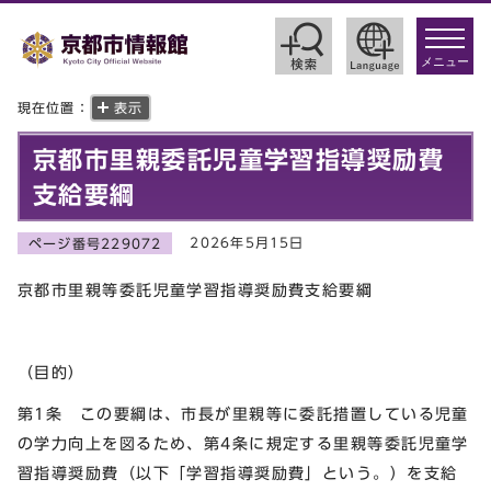
toggle
navigat
メニュー
現在位置：
表示
京都市里親委託児童学習指導奨励費
支給要綱
2026年5月15日
ページ番号229072
京都市里親等委託児童学習指導奨励費支給要綱
（目的）
第1条 この要綱は、市長が里親等に委託措置している児童
の学力向上を図るため、第4条に規定する里親等委託児童学
習指導奨励費（以下「学習指導奨励費」という。）を支給