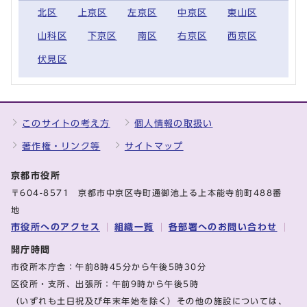
北区
上京区
左京区
中京区
東山区
山科区
下京区
南区
右京区
西京区
伏見区
このサイトの考え方
個人情報の取扱い
著作権・リンク等
サイトマップ
京都市役所
〒604-8571 京都市中京区寺町通御池上る上本能寺前町488番
地
市役所へのアクセス
組織一覧
各部署へのお問い合わせ
開庁時間
市役所本庁舎：午前8時45分から午後5時30分
区役所・支所、出張所：午前9時から午後5時
（いずれも土日祝及び年末年始を除く）その他の施設については、