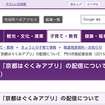
やさしい日本語
読み上げ
ふりがな
市役所へのアクセス
組織一覧
報
観光・文化・産業
子育て・教育
健康・福
て・教育
きょうとの子育て情報
報道発表資料・お知らせ
京都はぐくみアプリ」の配信について 門川市長記者会見（2015
「京都はぐくみアプリ」の配信につい
日）
「京都はぐくみアプリ」の配信について