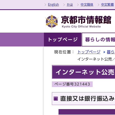
English
한글
中文簡体
中文繁體
トップページ
暮らしの情
現在位置：
トップページ
暮ら
インターネット公売
インターネット公売
ページ番号321443
直接又は銀行振込み