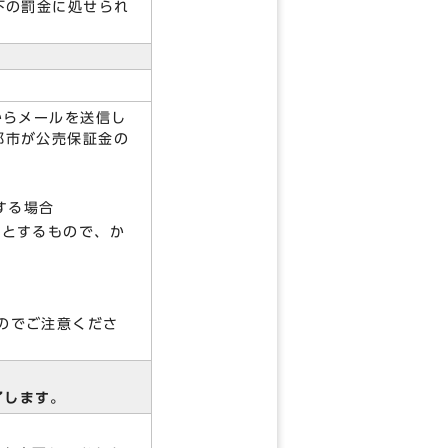
下の罰金に処せられ
からメールを送信し
都市が公売保証金の
する場合
人とするもので、か
。
のでご注意くださ
了します。