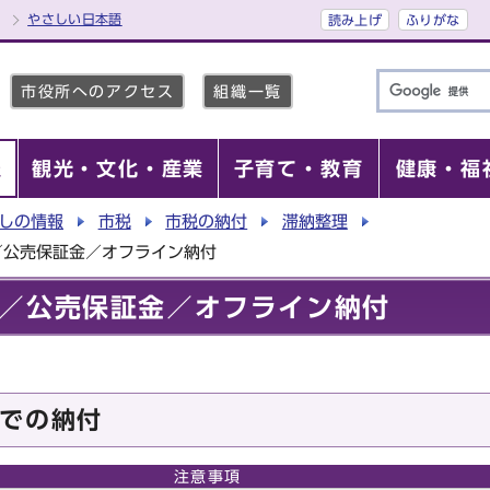
やさしい日本語
読み上げ
ふりがな
市役所へのアクセス
組織一覧
報
観光・文化・産業
子育て・教育
健康・福
しの情報
市税
市税の納付
滞納整理
／公売保証金／オフライン納付
／公売保証金／オフライン納付
での納付
注意事項