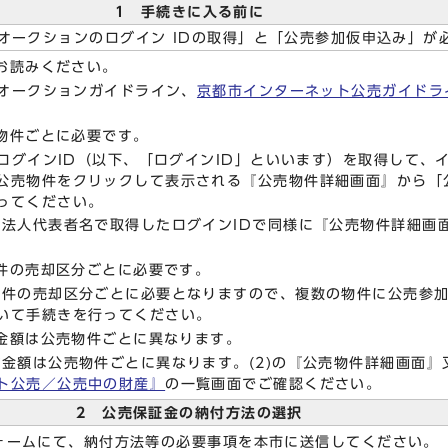
1 手続きに入る前に
庁オークションのログイン IDの取得」と「公売参加仮申込み」が
ずお読みください。
庁オークションガイドライン、
京都市インターネット公売ガイドラ
売物件ごとに必要です。
ログインID（以下、「ログインID」といいます）を取得して、
公売物件をクリックして表示される『公売物件詳細画面』から「
ってください。
法人代表者名で取得したログインIDで同様に『公売物件詳細画
物件の売却区分ごとに必要です。
件の売却区分ごとに必要となりますので、複数の物件に公売参加
いて手続きを行ってください。
や金額は公売物件ごとに異なります。
額は公売物件ごとに異なります。(2)の『公売物件詳細画面』
ト公売／公売中の財産』
の一覧画面でご確認ください。
2 公売保証金の納付方法の選択
フォームにて、納付方法等の必要事項を本市に送信してください。