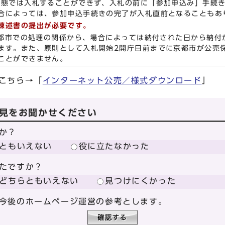
態では入札することができず、入札の前に「参加申込み」手続き
合によっては、参加申込手続きの完了が入札直前となることもあ
陳述書の提出が必要です。
京都市での処理の関係から、場合によっては納付された日から納付
ます。また、原則として入札開始2開庁日前までに京都市が公売
ことができません。
こちら→「
インターネット公売／様式ダウンロード
」
見をお聞かせください
か？
ともいえない
役に立たなかった
たですか？
どちらともいえない
見つけにくかった
今後のホームページ運営の参考とします。