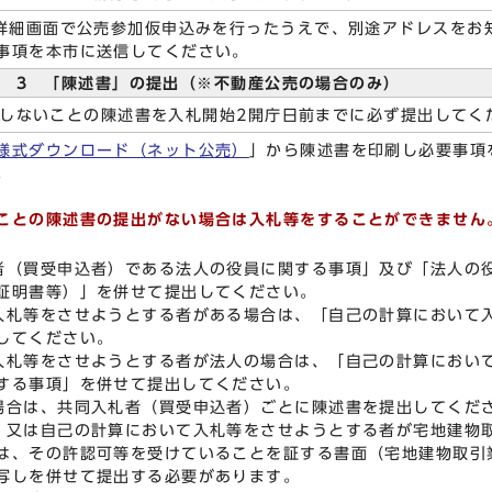
画面で公売参加仮申込みを行ったうえで、別途アドレスをお知
事項を本市に送信してください。
3 「陳述書」の提出（※不動産公売の場合のみ）
しないことの陳述書を入札開始2開庁日前までに必ず提出してく
様式ダウンロード（ネット公売）
」から陳述書を印刷し必要事項
。
ことの陳述書の提出がない場合は入札等をすることができません
者（買受申込者）である法人の役員に関する事項」及び「法人の
証明書等）」を併せて提出してください。
入札等をさせようとする者がある場合は、「自己の計算において
してください。
入札等をさせようとする者が法人の場合は、「自己の計算におい
する事項」を併せて提出してください。
場合は、共同入札者（買受申込者）ごとに陳述書を提出してくだ
）又は自己の計算において入札等をさせようとする者が宅地建物
は、その許認可等を受けていることを証する書面（宅地建物取引
写しを併せて提出する必要があります。