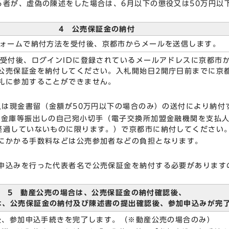
る者が、虚偽の陳述をした場合は、6月以下の懲役又は50万円以
4 公売保証金の納付
フォームで納付方法を受付後、京都市からメールを送信します。
受付後、ログインIDに登録されているメールアドレスに京都市
公売保証金を納付してください。入札開始日2開庁日前までに京
札に参加することができません。
は現金書留（金額が50万円以下の場合のみ）の送付により納付
金庫等振出しの自己宛小切手（電子交換所加盟金融機関を支払
経過していないものに限ります。）で京都市に納付してください
にかかる手数料などは公売参加者などの負担となります。
込みを行った代表者名で公売保証金を納付する必要があります
5 動産公売の場合は、公売保証金の納付確認後、
は、公売保証金の納付及び陳述書の提出確認後、参加申込みが完
認後、参加申込手続きを完了します。（※動産公売の場合のみ）