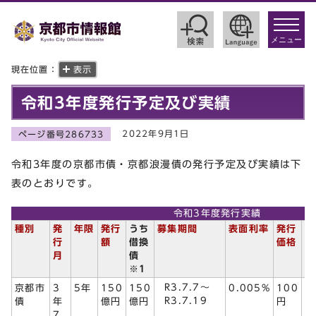
toggle
navigat
メニュー
現在位置：
表示
令和3年度発行予定及び実績
2022年9月1日
ページ番号286733
令和3年度の京都市債・京都浪漫債の発行予定及び実績は下
表のとおりです。
令和3年度発行実績
種別
発
年限
発行
うち
募集期間
表面利率
発行
発
行
額
借換
価格
月
債
※1
R3.7.7～
京都市
3
5年
150
150
0.005%
100
R3.7.19
債
年
億円
億円
円
7