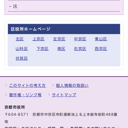
IR
区役所ホームページ
北区
上京区
左京区
中京区
東山区
山科区
下京区
南区
右京区
西京区
伏見区
このサイトの考え方
個人情報の取扱い
著作権・リンク等
サイトマップ
京都市役所
〒604-8571 京都市中京区寺町通御池上る上本能寺前町488番
地