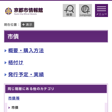
toggle
navigat
メニュー
現在位置：
表示
市債
概要・購入方法
格付け
発行予定・実績
同じ階層にある他のカテゴリ
市債等
市債