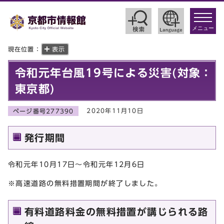
toggle
navigat
メニュー
現在位置：
表示
令和元年台風19号による災害(対象：
東京都)
2020年11月10日
ページ番号277390
発行期間
令和元年10月17日～令和元年12月6日
※高速道路の無料措置期間が終了しました。
有料道路料金の無料措置が講じられる路