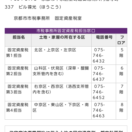
337 ビル葆光（ほうこう）
京都市市税事務所 固定資産税室
市税事務所固定資産税担当窓口
担当名
土地・家屋の所在する区
電話番号
フ
ロア
固定資産税
北区・上京区・左京区
075-
5
第1担当
746-
階
6432
固定資産税
山科区・伏見区（深草・醍醐
075-
6
第2担当
支所管内を含む）
746-
階
6437
固定資産税
右京区・西京区（洛西支所管
075-
7
第3担当
内を含む）
746-
階
6452
固定資産税
中京区・東山区・下京区・南
075-
8
第4担当
区
746-
階
6463