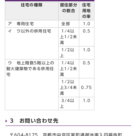
住宅の種類
居住部分
住宅
の割合
用地
の率
ア 専用住宅
全部
1.0
イ ウ以外の併用住宅
1/4以
0.5
上1/2未
満
1/2以
1.0
上
ウ 地上階数5階以上の
1/4以
0.5
耐火建築物である併用住
上1/2未
宅
満
1/2以
上3/4未
0.75
満
3/4以
1.0
上
3 お問い合わせ先
〒604-8175 京都市中京区室町通御池南入円福寺町