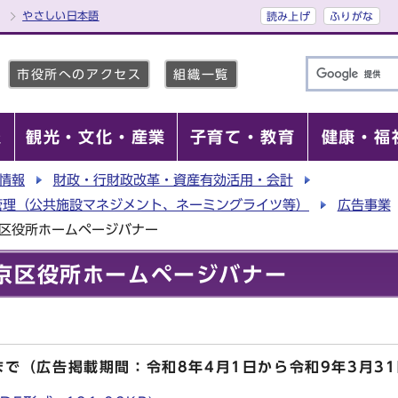
やさしい日本語
読み上げ
ふりがな
市役所へのアクセス
組織一覧
報
観光・文化・産業
子育て・教育
健康・福
情報
財政・行財政改革・資産有効活用・会計
管理（公共施設マネジメント、ネーミングライツ等）
広告事業
京区役所ホームページバナー
京区役所ホームページバナー
で（広告掲載期間：令和8年4月1日から令和9年3月3