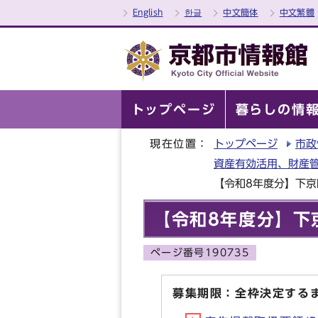
English
한글
中文簡体
中文繁體
トップページ
暮らしの情
現在位置：
トップページ
市政
資産有効活用、財産
【令和8年度分】下
【令和8年度分】下
ページ番号190735
募集期限：全枠決定するま