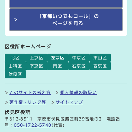
「京都いつでもコール」の
ページを見る
区役所ホームページ
北区
上京区
左京区
中京区
東山区
山科区
下京区
南区
右京区
西京区
伏見区
このサイトの考え方
個人情報の取扱い
著作権・リンク等
サイトマップ
伏見区役所
〒612-8511 京都市伏見区鷹匠町39番地の2 電話番
号：
050-1722-5740
(代表)