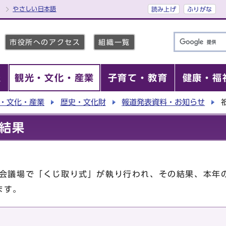
やさしい日本語
読み上げ
ふりがな
市役所へのアクセス
組織一覧
報
観光・文化・産業
子育て・教育
健康・福
・文化・産業
歴史・文化財
報道発表資料・お知らせ
結果
市会議場で「くじ取り式」が執り行われ、その結果、本年
ます。