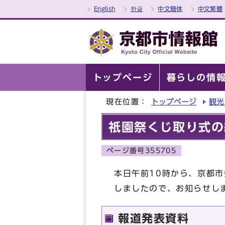
English
한글
中文簡体
中文繁體
トップページ
暮らしの情
現在位置：
トップページ
観光
祇園祭くじ取り式の
ページ番号355705
本日午前10時から、京都
しましたので、お知らせし
報道発表資料