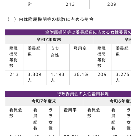
計
213
209
（ ）内は附属機関等の総数に占める割合
全附属機関等の委員総数に占める女性委員の
令和7年度末
令和
附属
委員総
うち
登用率
附属
委員総
機関
数
機関
数
女性
等総
等総
数
数
213
3,309
1,193
36.1%
209
3,275
人
人
人
行政委員会の女性登用状況
令和7年度末
令和6年度末
委員会
委
う
登用率
委員会
委
う
数
員
ち
数
員
ち
総
女
総
女
数
性
数
性