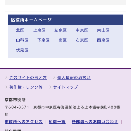
区役所ホームページ
北区
上京区
左京区
中京区
東山区
山科区
下京区
南区
右京区
西京区
伏見区
このサイトの考え方
個人情報の取扱い
著作権・リンク等
サイトマップ
京都市役所
〒604-8571 京都市中京区寺町通御池上る上本能寺前町488番
地
市役所へのアクセス
組織一覧
各部署へのお問い合わせ