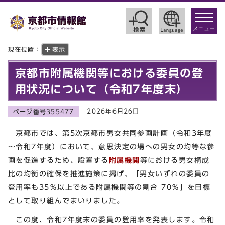
toggle
navigat
メニュー
現在位置：
表示
京都市附属機関等における委員の登
用状況について（令和7年度末）
2026年6月26日
ページ番号355477
京都市では、第5次京都市男女共同参画計画（令和3年度
～令和7年度）において、意思決定の場への男女の均等な参
画を促進するため、設置する
附属機関
等における男女構成
比の均衡の確保を推進施策に掲げ、「男女いずれの委員の
登用率も35％以上である附属機関等の割合 70％」を目標
として取り組んでまいりました。
この度、令和7年度末の委員の登用率を発表します。令和