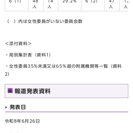
6（1）
48
14
29.2%
6（2）
47
12
人
人
人
人
（ ）内は女性委員がいない委員会数
＜添付資料＞
・局別集計表（資料1）
・女性委員35%未満又は65％超の附属機関等一覧（資料
2）
報道発表資料
発表日
令和8年6月26日