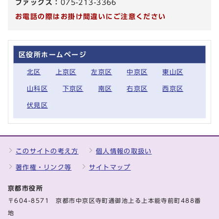
ファックス：
075-213-3366
お電話の際はお掛け間違いにご注意ください
区役所ホームページ
北区
上京区
左京区
中京区
東山区
山科区
下京区
南区
右京区
西京区
伏見区
このサイトの考え方
個人情報の取扱い
著作権・リンク等
サイトマップ
京都市役所
〒604-8571 京都市中京区寺町通御池上る上本能寺前町488番
地