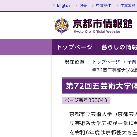
English
한글
中文簡体
中文繁體
トップページ
暮らしの情
現在位置：
トップページ
子育
第72回五芸術大学体
第72回五芸術大学
ページ番号353048
京都市立芸術大学（京都芸
立芸術系大学五校が一堂に
を令和8年度は京都芸大を