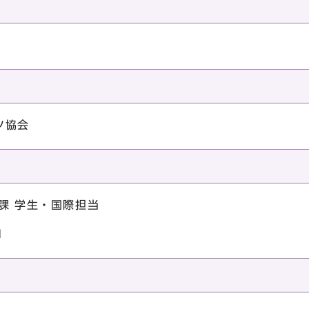
ツ協会
課 学生・国際担当
1