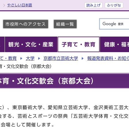
やさしい日本語
読み上げ
ふりがな
市役所へのアクセス
組織一覧
報
観光・文化・産業
子育て・教育
健康・福
て・教育
大学
京都市立芸術大学
報道発表資料・お知
育・文化交歓会（京都大会）
体育・文化交歓会（京都大会）
大）、東京藝術大学、愛知県立芸術大学、金沢美術工芸大
会する、芸術とスポーツの祭典「五芸術大学体育・文化交
主会場として開催します。