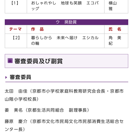
【1】
おしゃれやし 地球も笑顔 エコバ
横山
ッグ
雅
ウ 奨励賞
テーマ
作 品
氏 名
【2】
暮らしから 未来へ届け エシカル
角 美
の輪
紀
審査委員及び副賞
審査委員
太田 由佳（京都市小学校家庭科教育研究会会長・京都市
山階小学校校長）
姜 美名（京都生活共同組合 副理事長）
藤原 慶介（京都市文化市民局文化市民部消費生活総合セ
ンター長）