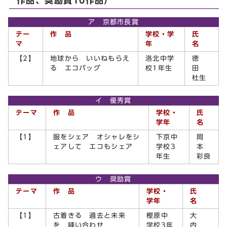
作品、奨励賞10作品）
ア 京都市長賞
テー
作 品
学校・学
氏
マ
年
名
【2】
地球から いいねもらえ
洛北中学
徳
る エコバッグ
校1年生
田
杜生
イ 優秀賞
テーマ
作 品
学校・
氏
学年
名
【1】
服をシェア オシャレをシ
下京中
岡
ェアして エコもシェア
学校3
本
年生
彩良
ウ 奨励賞
テーマ
作 品
学校・
氏
学年
名
【1】
古着きる 過去と未来
樫原中
大
を 縫い合わせ
学校3年
内