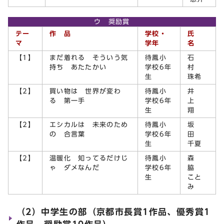
ウ 奨励賞
テー
作 品
学校・
氏
マ
学年
名
【1】
まだ着れる そういう気
待鳳小
石
持ち あたたかい
学校6年
村
生
珠希
【2】
買い物は 世界が変わ
待鳳小
井
る 第一手
学校6年
上
生
翔
【2】
エシカルは 未来のため
待鳳小
坂
の 合言葉
学校6年
田
生
千夏
【2】
温暖化 知ってるだけじ
待鳳小
森
ゃ ダメなんだ
学校6年
脇
生
こと
み
（2）中学生の部（京都市長賞1作品、優秀賞1