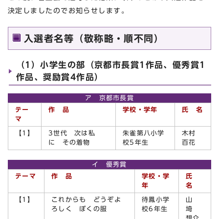
決定しましたのでお知らせします。
入選者名等（敬称略・順不同）
（1）小学生の部（京都市長賞1作品、優秀賞1
作品、奨励賞4作品）
ア 京都市長賞
テー
作 品
学校・学年
氏 名
マ
【1】
3世代 次は私
朱雀第八小学
木村
に その着物
校5年生
百花
イ 優秀賞
テーマ
作 品
学校・学
氏
年
名
【1】
これからも どうぞよ
待鳳小学
山
ろしく ぼくの服
校6年生
埼
想介