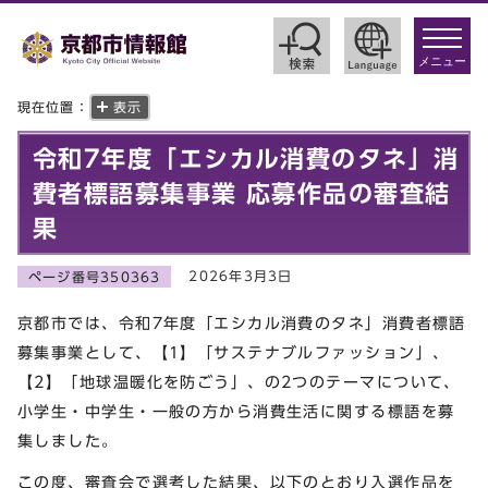
toggle
navigat
メニュー
現在位置：
表示
令和7年度「エシカル消費のタネ」消
費者標語募集事業 応募作品の審査結
果
2026年3月3日
ページ番号350363
京都市では、令和7年度「エシカル消費のタネ」消費者標語
募集事業として、【1】「サステナブルファッション」、
【2】「地球温暖化を防ごう」、の2つのテーマについて、
小学生・中学生・一般の方から消費生活に関する標語を募
集しました。
この度、審査会で選考した結果、以下のとおり入選作品を