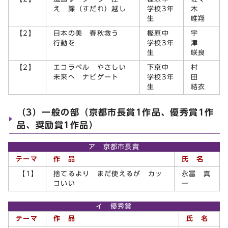
え 簾（すだれ）越し
学校3年
木
生
唯翔
【2】
日本の美 春秋救う
樫原中
宇
行動を
学校3年
津
生
咲良
【2】
エコラベル やさしい
下京中
村
未来へ ナビゲート
学校3年
田
生
結衣
（3）一般の部（京都市長賞1作品、優秀賞1作
品、奨励賞1作品）
ア 京都市長賞
テーマ
作 品
氏 名
【1】
捨てるより まだ使えるが カッ
永冨 真
コいい
一
イ 優秀賞
テーマ
作 品
氏 名