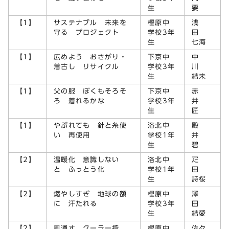
生
要
【1】
サステナブル 未来を
樫原中
浅
守る プロジェクト
学校3年
田
生
七海
【1】
広めよう おさがり・
下京中
中
着古し リサイクル
学校3年
川
生
結未
【1】
父の服 ぼくもそろそ
下京中
赤
ろ 着れるかな
学校3年
井
生
匠
【1】
やぶれても 針と糸使
洛北中
殿
い 再使用
学校1年
井
生
碧
【2】
温暖化 意識しない
洛北中
疋
と ふっとう化
学校1年
田
生
詩桜
【2】
燃やしすぎ 地球の額
樫原中
澤
に 汗たれる
学校3年
田
生
結愛
【2】
風通す クーラー控
樫原中
佐々