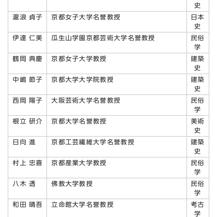
史
瀧浪 貞子
京都女子大学名誉教授
日本
史
伊達 仁美
瓜生山学園京都芸術大学名誉教授
民俗
学
鶴岡 典慶
京都女子大学教授
建築
史
中嶋 節子
京都大学大学院教授
建築
史
西岡 陽子
大阪芸術大学名誉教授
民俗
学
根立 研介
京都大学名誉教授
美術
史
日向 進
京都工芸繊維大学名誉教授
建築
史
村上 忠喜
京都産業大学教授
民俗
学
八木 透
佛教大学教授
民俗
学
和田 晴吾
立命館大学名誉教授
考古
学