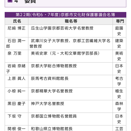
4 委員
第22期(令和6・7年度)京都市文化財保護審議会名簿
氏名
職名等
専門
尼﨑 博正
瓜生山学園京都芸術大学名誉教授
庭園
史
石田 潤一
武庫川女子大学教授、京都工芸繊維大学名
建築
郎
誉教授
史
泉 万里
美術史家（元・大和文華館学芸部長）
美術
史
岩﨑 奈緒
京都大学総合博物館教授
日本
子
史
上原 眞人
辰馬考古資料館館長
考古
学
小椋 純一
京都精華大学名誉教授
植生
史
黒田 慶子
神戸大学名誉教授
森林
学
下坂 守
京都国立博物館名誉館員
日本
史
関根 俊一
和歌山県立博物館館長
工芸