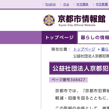
English
한글
中文簡体
中文繁體
トップページ
暮らしの情
現在位置：
トップページ
暮ら
公益社団法人京都犯
公益社団法人京都犯
ページ番号348427
京都市では、「京都市犯罪
軽減・回復を図るとともに
この取組の中核として、被