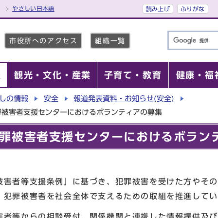
やさしい日本語
読み上げ
ふりがな
市役所へのアクセス
組織一覧
報
観光・文化・産業
子育て・教育
健康・福
しの情報
安全
報道発表資料・お知らせ(安全)
罪被害者支援センターにおけるボランティアの募集
罪被害者支援センターにおけるボラン
被害者等支援条例」に基づき、犯罪被害を受けた方やその
、犯罪被害者を社会全体で支えるための取組を推進してい
害者等からの相談受付、関係機関と連携した情報提供及び