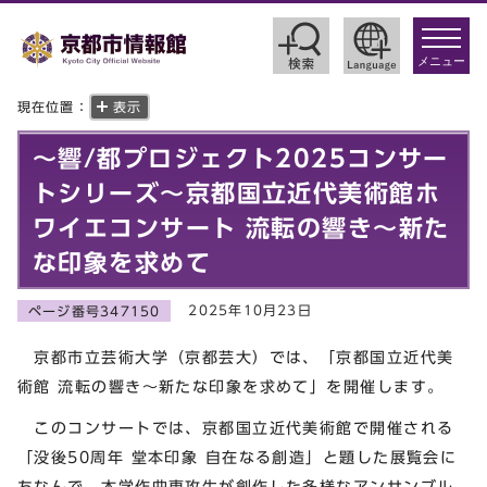
toggle
navigat
メニュー
現在位置：
表示
～響/都プロジェクト2025コンサー
トシリーズ～京都国立近代美術館ホ
ワイエコンサート 流転の響き～新た
な印象を求めて
2025年10月23日
ページ番号347150
京都市立芸術大学（京都芸大）では、「京都国立近代美
術館 流転の響き～新たな印象を求めて」を開催します。
このコンサートでは、京都国立近代美術館で開催される
「没後50周年 堂本印象 自在なる創造」と題した展覧会に
ちなんで、本学作曲専攻生が創作した多様なアンサンブル