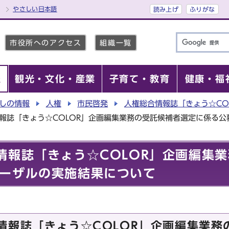
やさしい日本語
読み上げ
ふりがな
市役所へのアクセス
組織一覧
報
観光・文化・産業
子育て・教育
健康・福
しの情報
人権
市民啓発
人権総合情報誌「きょう☆CO
報誌「きょう☆COLOR」企画編集業務の受託候補者選定に係る
情報誌「きょう☆COLOR」企画編集
ーザルの実施結果について
情報誌「きょう☆COLOR」企画編集業務