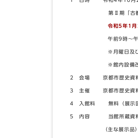
1 日時 令和4年10月2
第Ⅱ期「古都のこと
令和5年1
午前9時～午
※月曜日及び休祝日
※館内設備改修によ
2 会場 京都市歴史資料
3 主催 京都市歴史資
4 入館料 無料（展示図
5 内容 当館所蔵資料
（主な展示品