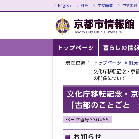
English
한글
中文簡体
中文繁體
トップページ
暮らしの情
現在位置：
トップページ
観光
文化庁移転記念・京
の開催について
文化庁移転記念・京
「古都のことごと－
ページ番号330465
お知らせ