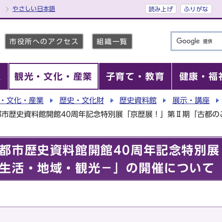
やさしい日本語
読み上げ
ふりがな
市役所へのアクセス
組織一覧
報
観光・文化・産業
子育て・教育
健康・福
・文化・産業
歴史・文化財
歴史資料館
展示・講座
都市歴史資料館開館40周年記念特別展「京歴展！」第Ⅱ期「古都の
都市歴史資料館開館40周年記念特別展
生活・地域・観光－」の開催について