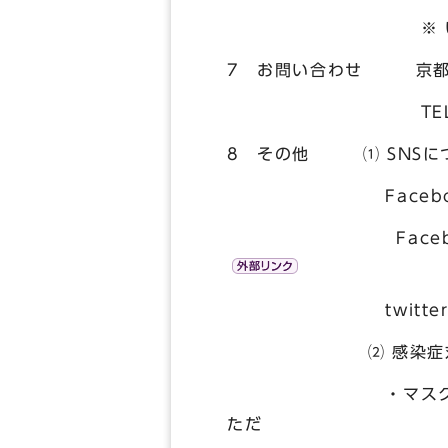
※ いずれも所要時
7 お問い合わせ 京
TEL075-241-
8 その他 ⑴ SNSに
Facebook、Tw
Facebo
twitter https://
⑵ 感染症対策
・マスクを着用するな
ただ