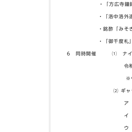
・「方広寺鐘銘草稿
・「洛中洛外遠望
・銘酢「みそぎ川」
・「御千度札」（
6 同時開催 ⑴ ナイ
令和5年 3月
※午後8時ま
⑵ ギャラリ
ア 令和5年 2
イ 令和5年 2
ウ 令和5年 3