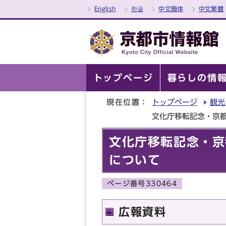
English
한글
中文簡体
中文繁體
トップページ
暮らしの情
現在位置：
トップページ
観光
文化庁移転記念・京都
文化庁移転記念・京
について
ページ番号330464
広報資料