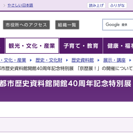
やさしい日本語
読み上げ
ふりがな
市役所へのアクセス
組織一覧
報
観光・文化・産業
子育て・教育
健康・福
・文化・産業
歴史・文化財
歴史資料館
展示・講座
市歴史資料館開館40周年記念特別展 「京歴展！」の開催について
都市歴史資料館開館40周年記念特別展