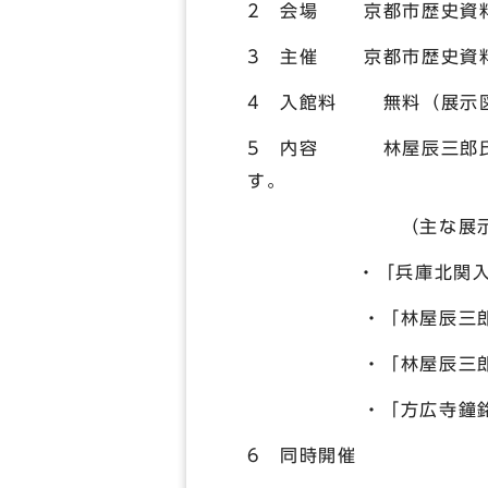
2 会場 京都市歴史資料
3 主催 京都市歴史資
4 入館料 無料（展示図
5 内容 林屋辰三郎氏の
す。
（主な展示
・「兵庫北関入船納帳
・「林屋辰三郎 岩波
・「林屋辰三郎 卒業
・「方広寺鐘銘草稿
6 同時開催