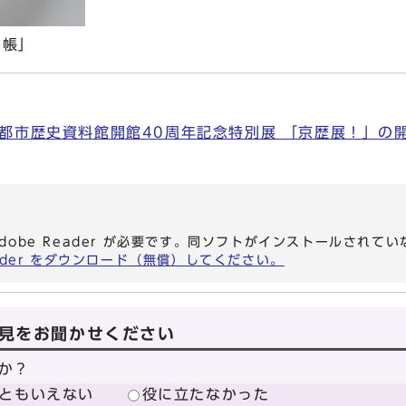
納帳」
都市歴史資料館開館40周年記念特別展 「京歴展！」の開催
dobe Reader が必要です。同ソフトがインストールされて
eader をダウンロード（無償）してください。
見をお聞かせください
か？
ともいえない
役に立たなかった