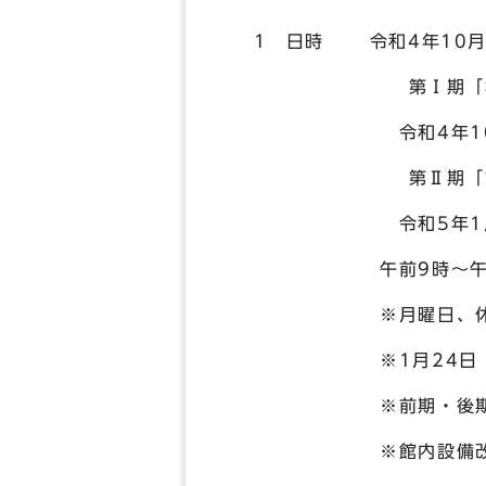
1 日時 令和4年10月
第Ⅰ期「林屋辰三郎
令和4年10月29日
第Ⅱ期「古都のこと
令和5年1月28日（
午前9時～午
※月曜日、休祝日及
※1月24日（火曜日）
※前期・後期で展示
※館内設備改修によ