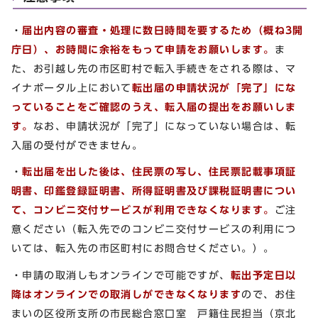
・
届出内容の審査・処理に数日時間を要するため（概ね3開
庁日）、お時間に余裕をもって申請をお願いします。
ま
た、お引越し先の市区町村で転入手続きをされる際は、マ
イナポータル上において
転出届の申請状況が「完了」にな
っていることをご確認のうえ、転入届の提出をお願いしま
す。
なお、申請状況が「完了」になっていない場合は、転
入届の受付ができません。
・
転出届を出した後は、住民票の写し、住民票記載事項証
明書、印鑑登録証明書、所得証明書及び課税証明書につい
て、コンビニ交付サービスが利用できなくなります。
ご注
意ください（転入先でのコンビニ交付サービスの利用につ
いては、転入先の市区町村にお問合せください。）。
・申請の取消しもオンラインで可能ですが、
転出予定日以
降はオンラインでの取消しができなくなります
ので、お住
まいの区役所支所の市民総合窓口室 戸籍住民担当（京北