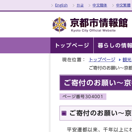
English
한글
中文簡体
中文繁體
トップページ
暮らしの情
現在位置：
トップページ
観光
ご寄付のお願い～京
ご寄付のお願い～京
ページ番号304001
ご寄付のお願い～京
平安遷都以来、千年以上に