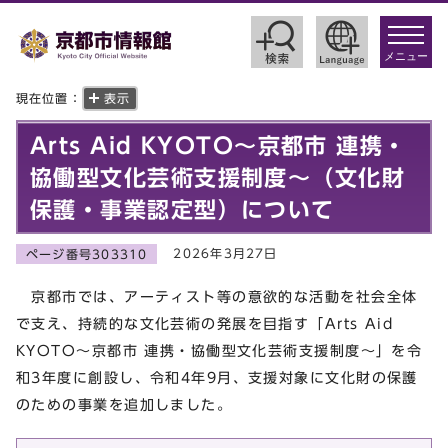
toggle
navigat
メニュー
現在位置：
表示
Arts Aid KYOTO～京都市 連携・
協働型文化芸術支援制度～（文化財
保護・事業認定型）について
2026年3月27日
ページ番号303310
京都市では、アーティスト等の意欲的な活動を社会全体
で支え、持続的な文化芸術の発展を目指す「Arts Aid
KYOTO～京都市 連携・協働型文化芸術支援制度～」を令
和3年度に創設し、令和4年9月、支援対象に文化財の保護
のための事業を追加しました。