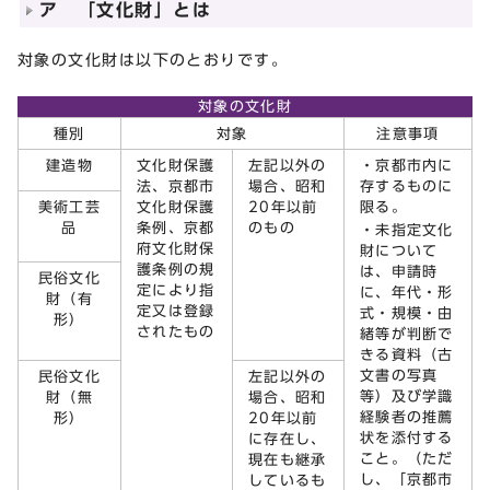
ア 「文化財」とは
対象の文化財は以下のとおりです。
対象の文化財
種別
対象
注意事項
建造物
文化財保護
左記以外の
・京都市内に
法、京都市
場合、昭和
存するものに
美術工芸
文化財保護
20年以前
限る。
品
条例、京都
のもの
・未指定文化
府文化財保
財について
護条例の規
は、申請時
民俗文化
定により指
に、年代・形
財（有
定又は登録
式・規模・由
形）
されたもの
緒等が判断で
きる資料（古
文書の写真
民俗文化
左記以外の
等）及び学識
財（無
場合、昭和
経験者の推薦
形）
20年以前
状を添付する
に存在し、
こと。（ただ
現在も継承
し、「京都市
しているも