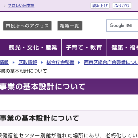
やさしい日本語
読み上げ
ふりがな
市役所へのアクセス
組織一覧
報
観光・文化・産業
子育て・教育
健康・福
情報
区政情報
総合庁舎整備
西京区総合庁舎整備につ
事業の基本設計について
事業の基本設計について
事業の基本設計について
保健福祉センター別館が離れた場所にあり，老朽化してい