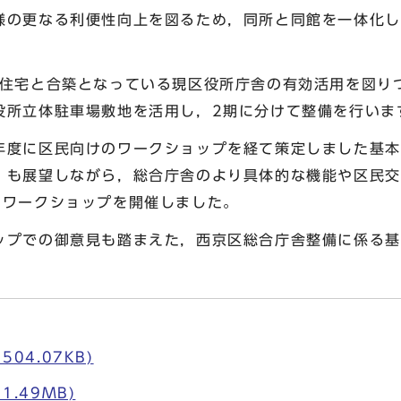
様の更なる利便性向上を図るため，同所と同館を一体化し
貸住宅と合築となっている現区役所庁舎の有効活用を図り
役所立体駐車場敷地を活用し，2期に分けて整備を行いま
年度に区民向けのワークショップを経て策定しました基本
」も展望しながら，総合庁舎のより具体的な機能や区民交
のワークショップを開催しました。
ップでの御意見も踏まえた，西京区総合庁舎整備に係る基
504.07KB)
1.49MB)