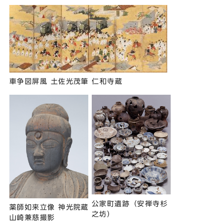
車争図屏風 土佐光茂筆 仁和寺蔵
公家町遺跡（安禅寺杉
薬師如来立像 神光院蔵
之坊）
山崎兼慈撮影