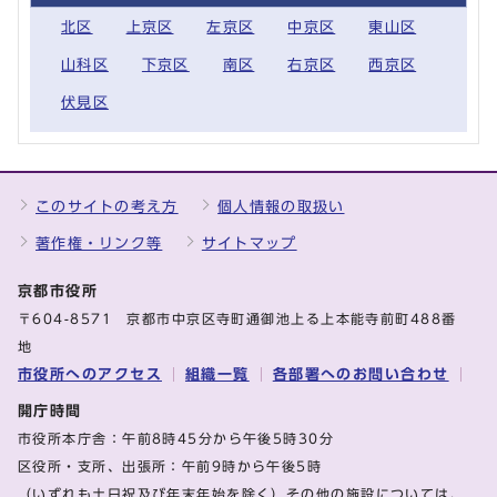
北区
上京区
左京区
中京区
東山区
山科区
下京区
南区
右京区
西京区
伏見区
このサイトの考え方
個人情報の取扱い
著作権・リンク等
サイトマップ
京都市役所
〒604-8571 京都市中京区寺町通御池上る上本能寺前町488番
地
市役所へのアクセス
組織一覧
各部署へのお問い合わせ
開庁時間
市役所本庁舎：午前8時45分から午後5時30分
区役所・支所、出張所：午前9時から午後5時
（いずれも土日祝及び年末年始を除く）その他の施設については、