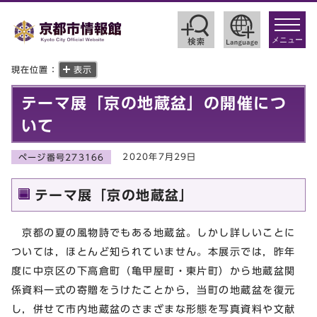
toggle
navigat
メニュー
現在位置：
表示
テーマ展「京の地蔵盆」の開催につ
いて
2020年7月29日
ページ番号273166
テーマ展「京の地蔵盆」
京都の夏の風物詩でもある地蔵盆。しかし詳しいことに
ついては，ほとんど知られていません。本展示では，昨年
度に中京区の下高倉町（亀甲屋町・東片町）から地蔵盆関
係資料一式の寄贈をうけたことから，当町の地蔵盆を復元
し，併せて市内地蔵盆のさまざまな形態を写真資料や文献